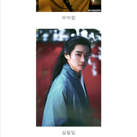
부박함
설팔일