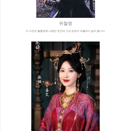
위철명
이 사진은 월홍편에 나왔던 컷인데 그냥 표정이 어울려서 넣어 봅니다.