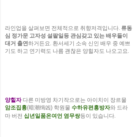
라인업을 살펴보면 전체적으로 취향저격입니다.
류동
심 정가문 고자성 설팔일등 관심갖고 있는 배우들이
대거 출연
하거든요. 환서세기 소속 신인 배우 중 예쁘
기도 하고 연기력도 나름 괜찮은 양힐자도 나오고요.
양힐자
다른 미방영 차기작으로는 아이치이 장르물
암조집흉
(暗潮缉凶
) 학원물
수하유편홍방자
와 드라
마 버전
십년일품온여언 염무쌍
등이 있습니다.