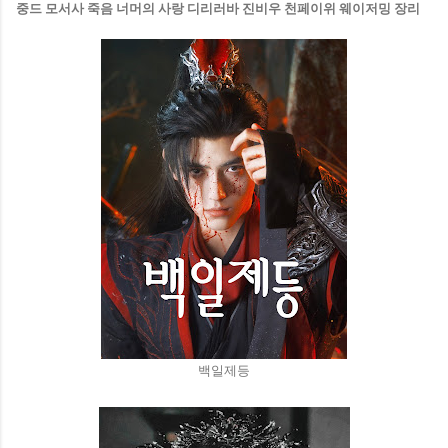
중드 모서사 죽음 너머의 사랑 디리러바 진비우 천페이위 웨이저밍 장리
백일제등