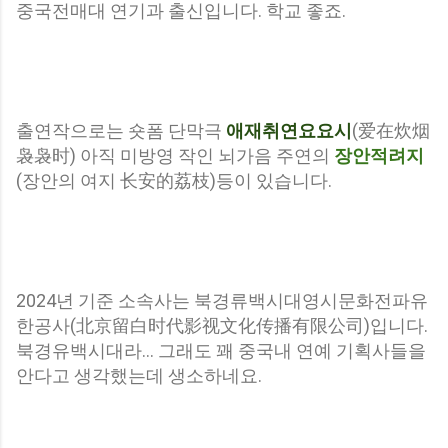
중국전매대 연기과 출신입니다. 학교 좋죠.
출연작으로는 숏폼 단막극
애재취연요요시
(爱在炊烟
袅袅时)
아직 미방영 작인 뇌가음 주연의
장안적려지
(장안의 여지
长安的荔枝)등이 있습니다.
2024년 기준 소속사는
북경류백시대영시문화전파유
한공사(
北京留白时代影视文化传播有限公司)입니다.
북경유백시대라... 그래도 꽤 중국내 연예 기획사들을
안다고 생각했는데 생소하네요.