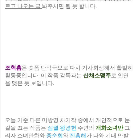
르고 나오는 글
봐주시면 될 듯 합니다.
조혁흠
은 숏폼 단막극으로 다시 기사회생해서 활발히
활동중입니다. 이 작품 감독과는
산채소맹주
로 인연
을 맺은 듯 보입니다.
오늘 기준 다른 미방영 차기작 중에서 개인적으로 눈
길을 끄는 작품은
심월
왕경헌
주연의
개화소녀만
그
리자 소녀만화와
증순희
와
진흠해
가 나와 기대 만발