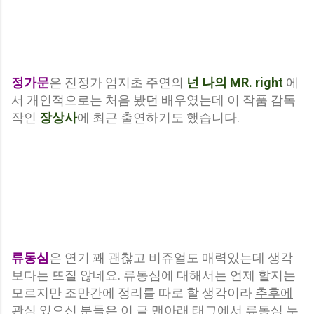
정가문
은 진정가 엄지초 주연의
넌 나의 MR. right
에
서 개인적으로는 처음 봤던 배우였는데 이 작품 감독
작인
장상사
에 최근 출연하기도 했습니다.
류동심
은 연기 꽤 괜찮고 비쥬얼도 매력있는데 생각
보다는 뜨질 않네요.
류동심에 대해서는 언제 할지는
모르지만 조만간에 정리를 따로 할 생각이라
추후에
관심 있으신 분들은 이 글 맨아래 태그에서 류동심 누