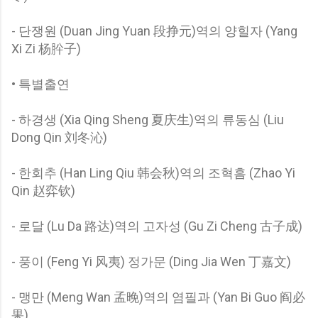
- 단쟁원 (Duan Jing Yuan 段挣元)역의 양힐자 (Yang
Xi Zi 杨肸子)
• 특별출연
- 하경생 (Xia Qing Sheng 夏庆生)역의 류동심 (Liu
Dong Qin 刘冬沁)
- 한회추 (Han Ling Qiu 韩会秋)역의 조혁흠 (Zhao Yi
Qin 赵弈钦)
- 로달 (Lu Da 路达)역의 고자성 (Gu Zi Cheng 古子成)
- 풍이 (Feng Yi 风夷) 정가문 (Ding Jia Wen 丁嘉文)
- 맹만 (Meng Wan 孟晚)역의 염필과 (Yan Bi Guo 阎必
果)