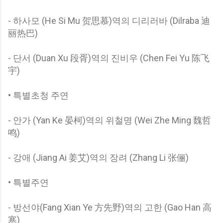
- 하사모 (He Si Mu 贺思慕)역의 디리러바 (Dilraba 迪
丽热巴)
- 단서 (Duan Xu 段胥)역의 진비우 (Chen Fei Yu 陈飞
宇)
• 특별초청 주연
- 안가 (Yan Ke 晏柯)역의 위철명 (Wei Zhe Ming 魏哲
鸣)
- 강애 (Jiang Ai 姜艾)역의 장려 (Zhang Li 张俪)
• 특별주연
- 방선야(Fang Xian Ye 方先野)역의 고한 (Gao Han 高
寒)