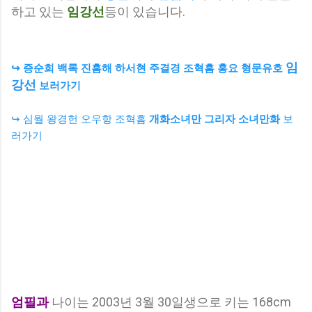
하고 있는
임강선
등이 있습니다.
임
↪ 증순희 백록 진흠해 하서현 주결경 조혁흠 홍요 형문유호
강선
보러가기
↪ 심월 왕경헌 오우항 조혁흠
개화소녀만 그리자 소녀만화
보
러가기
엄필과
나이는 2003년 3월 30일생으로 키는 168cm