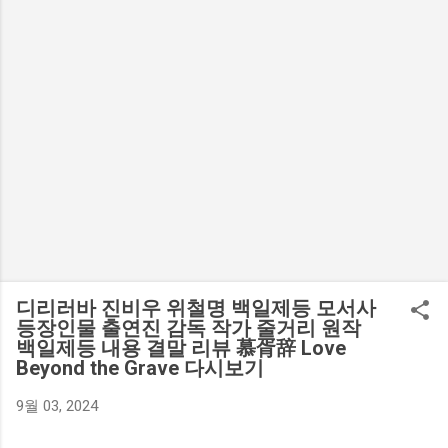
디리러바 진비우 위철명 백일제등 모서사
등장인물 출연진 감독 작가 줄거리 원작
백일제등 내용 결말 리뷰 慕胥辞 Love
Beyond the Grave 다시보기
9월 03, 2024