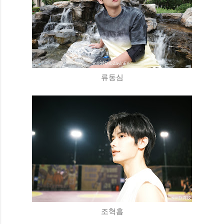
류동심
조혁흠