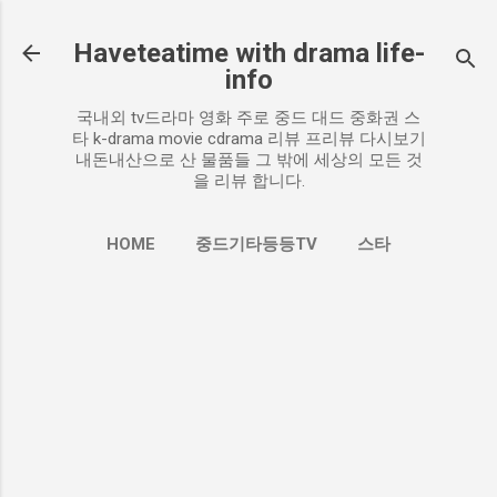
기본 콘텐츠로 건너뛰기
Haveteatime with drama life-
info
국내외 tv드라마 영화 주로 중드 대드 중화권 스
타 k-drama movie cdrama 리뷰 프리뷰 다시보기
내돈내산으로 산 물품들 그 밖에 세상의 모든 것
을 리뷰 합니다.
HOME
중드기타등등TV
스타
더보기…
추천작