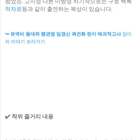
왔었죠. 고지정 다른 미방영 차기작으로는 구호 백록
적자로
등과 같이 출연하는 북상이 있습니다.
↪ 유역비 동대위 팽관영 임경신 곽건화 린이 매괴적고사
장미
의 이야기 보러가기
✔️ 착위 줄거리 내용