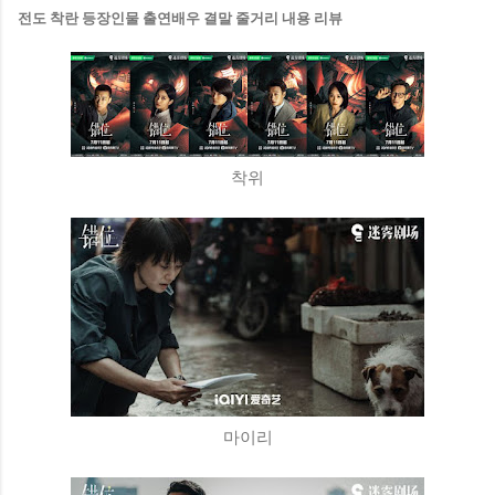
전도 착란 등장인물 출연배우 결말 줄거리 내용 리뷰
착위
마이리