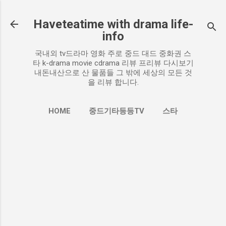
기본 콘텐츠로 건너뛰기
Haveteatime with drama life-
info
국내외 tv드라마 영화 주로 중드 대드 중화권 스
타 k-drama movie cdrama 리뷰 프리뷰 다시보기
내돈내산으로 산 물품들 그 밖에 세상의 모든 것
을 리뷰 합니다.
HOME
중드기타등등TV
스타
더보기…
추천작