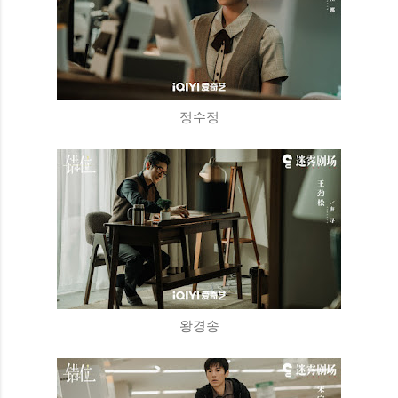
정수정
왕경송