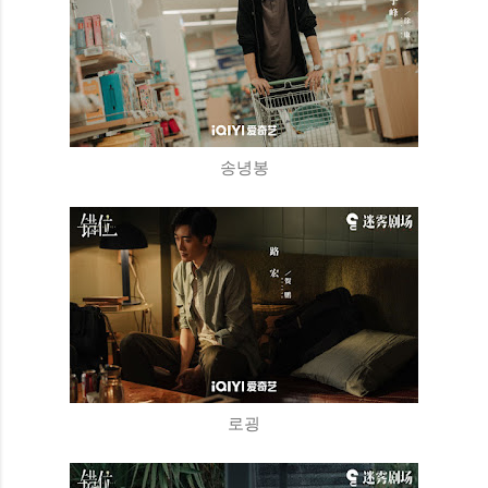
송녕봉
로굉