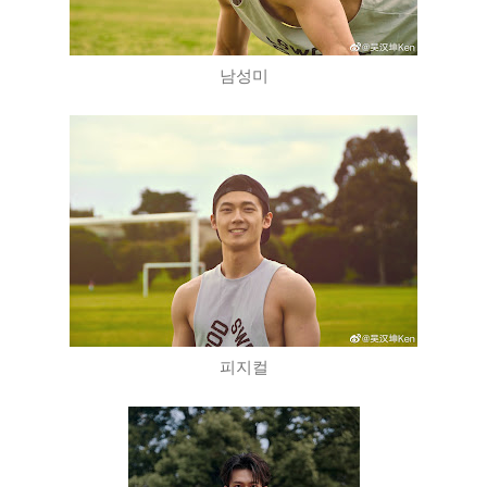
남성미
피지컬