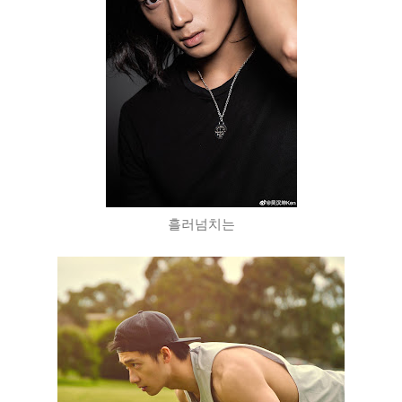
흘러넘치는