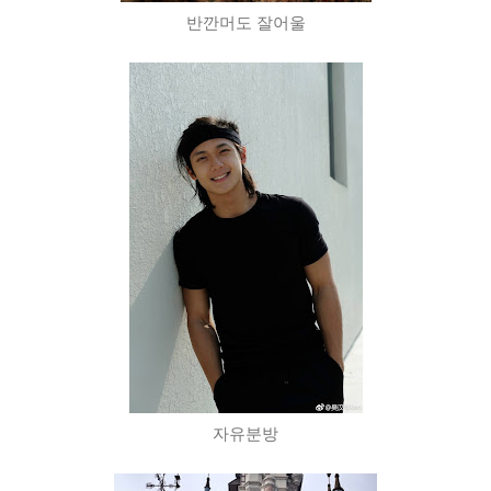
반깐머도 잘어울
자유분방