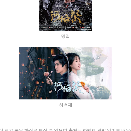
명열
하백제
 크고 좋은 화질로 보실 수 있으며 출처는 하백제 관방 웨이보 배우