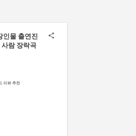
장인물 출연진
 그 사람 장락곡
드 리뷰 추천