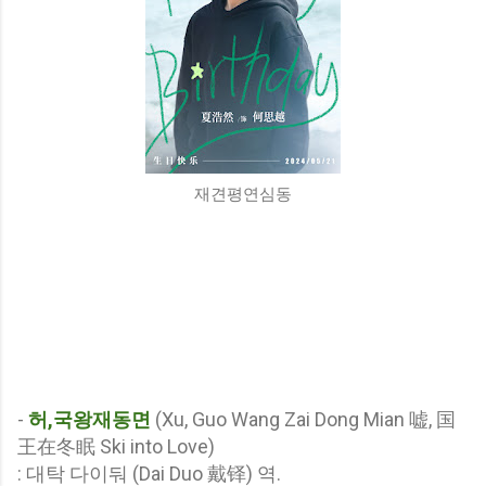
재견평연심동
-
허,국왕재동면
(Xu, Guo Wang Zai Dong Mian 嘘, 国
王在冬眠 Ski into Love)
: 대탁 다이둬 (Dai Duo 戴铎) 역.