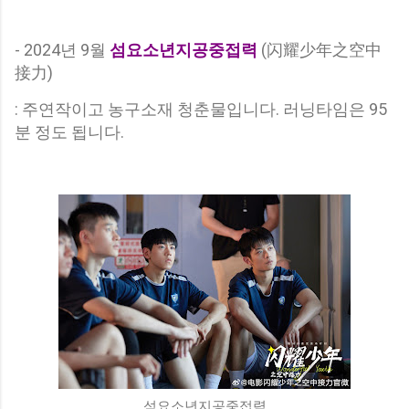
- 2024년 9월
섬요소년지공중접력
(闪耀少年之空中
接力)
: 주연작이고 농구소재 청춘물입니다. 러닝타임은 95
분 정도 됩니다.
섬요소년지공중접력