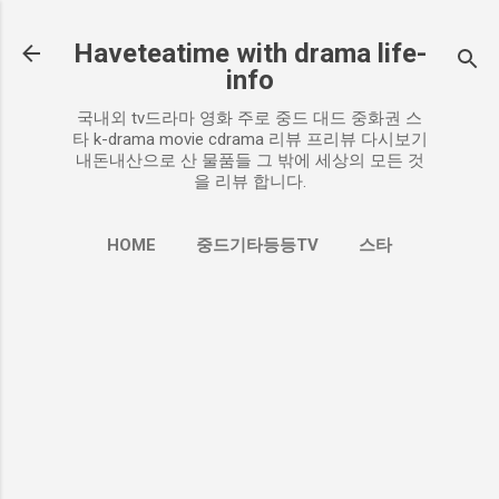
기본 콘텐츠로 건너뛰기
Haveteatime with drama life-
info
국내외 tv드라마 영화 주로 중드 대드 중화권 스
타 k-drama movie cdrama 리뷰 프리뷰 다시보기
내돈내산으로 산 물품들 그 밖에 세상의 모든 것
을 리뷰 합니다.
HOME
중드기타등등TV
스타
더보기…
추천작