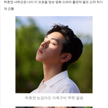
하호연 샤하오란 나이 키 프로필 정보 영화 드라마 출연작 필모 신작 차기
작 근황
하호연 눈감아도 이목구비 뚜렷 잘생