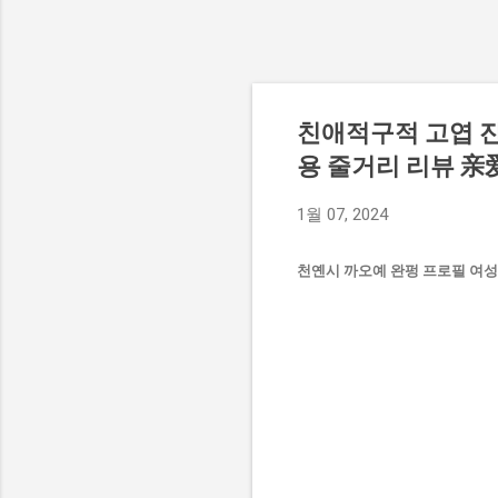
친애적구적 고엽 진
용 줄거리 리뷰 亲爱
1월 07, 2024
천옌시 까오예 완펑 프로필 여성