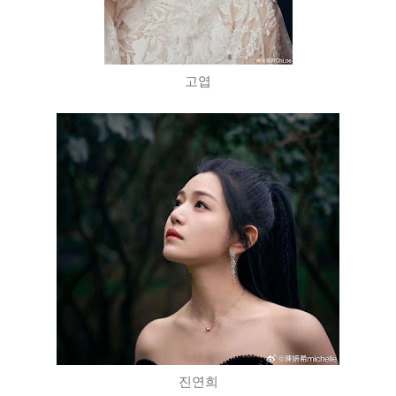
고엽
진연희