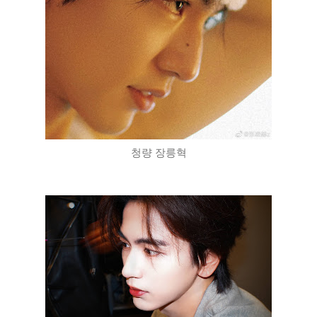
청량 장릉혁