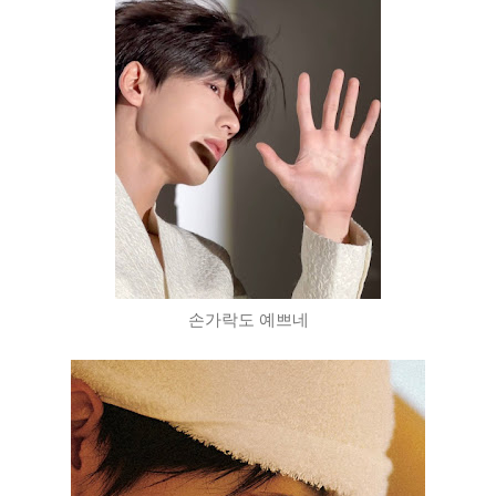
손가락도 예쁘네