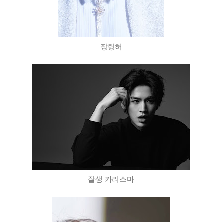
장링허
잘생 카리스마